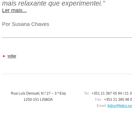
mais relaxante que experimentei."
Ler mais...
Por Susana Chaves
Rua Luís Derouet, N.º 27 – 3.º Esq
Tel.-
+351 21 387 45 94 / 21 3
1250-151 LISBOA
Fax -
+351 21 385 96 
Email:
fptiro@fptiro.ne