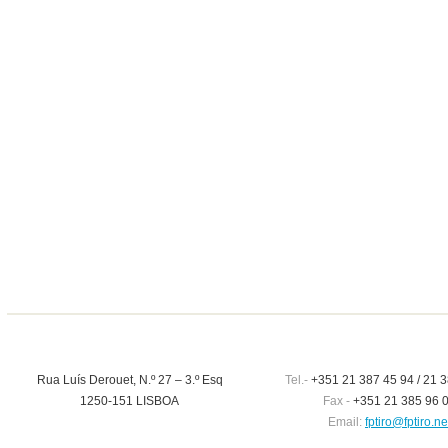
Rua Luís Derouet, N.º 27 – 3.º Esq
Tel.-
+351 21 387 45 94 / 21 3
1250-151 LISBOA
Fax -
+351 21 385 96 
Email:
fptiro@fptiro.ne