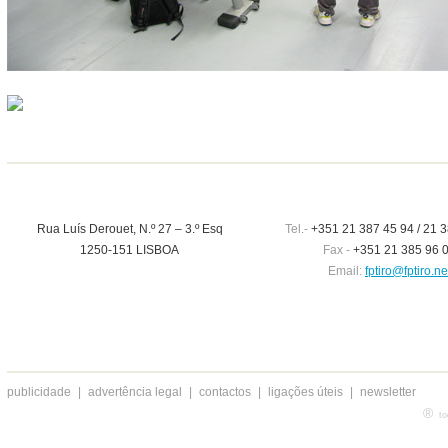
Rua Luís Derouet, N.º 27 – 3.º Esq
Tel.-
+351 21 387 45 94 / 21 3
1250-151 LISBOA
Fax -
+351 21 385 96 
Email:
fptiro@fptiro.ne
publicidade
|
advertência legal
|
contactos
|
ligações úteis
|
newsletter
®
to