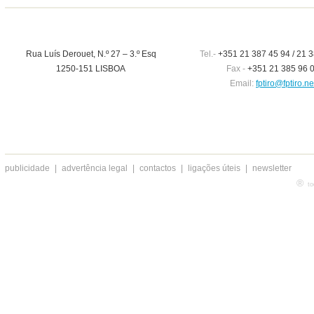
Rua Luís Derouet, N.º 27 – 3.º Esq
Tel.-
+351 21 387 45 94 / 21 3
1250-151 LISBOA
Fax -
+351 21 385 96 
Email:
fptiro@fptiro.ne
publicidade
|
advertência legal
|
contactos
|
ligações úteis
|
newsletter
®
to