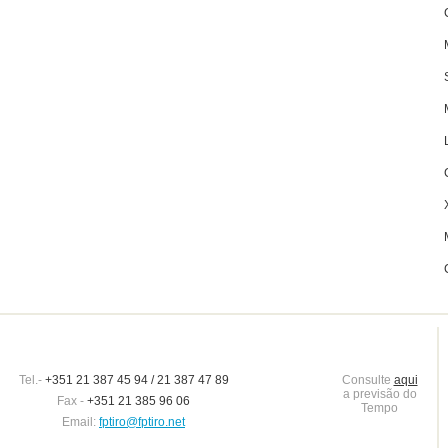
Tel.-
+351 21 387 45 94 / 21 387 47 89
Consulte
aqui
a previsão do
Fax -
+351 21 385 96 06
Tempo
Email:
fptiro@fptiro.net