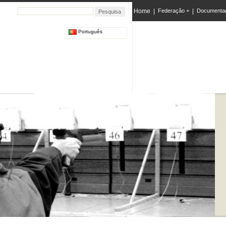
Home
|
Federação +
|
Documenta
Português