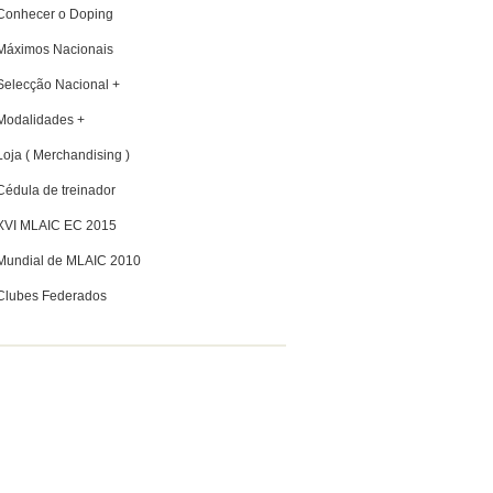
Conhecer o Doping
Máximos Nacionais
Selecção Nacional +
Modalidades +
Loja ( Merchandising )
Cédula de treinador
XVI MLAIC EC 2015
Mundial de MLAIC 2010
Clubes Federados