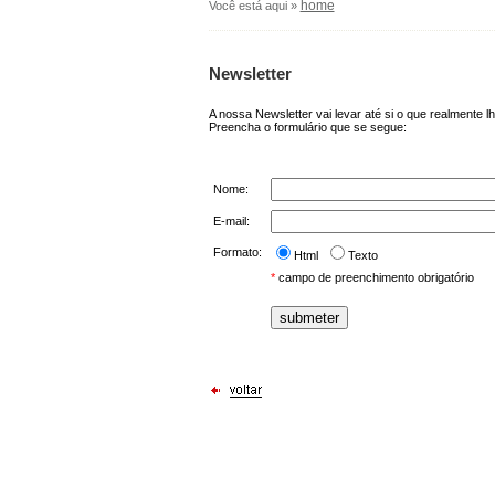
home
Você está aqui »
Newsletter
A nossa Newsletter vai levar até si o que realmente lh
Preencha o formulário que se segue:
Nome:
E-mail:
Formato:
Html
Texto
*
campo de preenchimento obrigatório