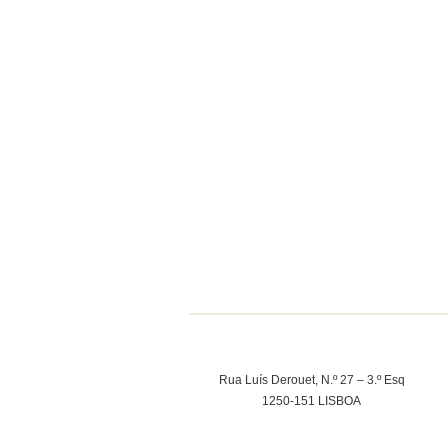
Rua Luís Derouet, N.º 27 – 3.º Esq
1250-151 LISBOA