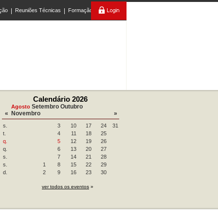
ção
|
Reuniões Técnicas
|
Formação
Calendário 2026
Setembro
Outubro
Agosto
«
Novembro
»
s.
3
10
17
24
31
t.
4
11
18
25
q.
5
12
19
26
q.
6
13
20
27
s.
7
14
21
28
s.
1
8
15
22
29
d.
2
9
16
23
30
ver todos os eventos
»