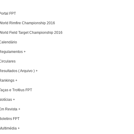
Portal FPT
World Rimfire Championship 2016
World Field Target Championship 2016
Calendário
Regulamentos +
Circulares
Resultados ( Arquivo ) +
Rankings +
Taças e Troféus FPT
Notícias +
Em Revista +
Boletins FPT
Multimédia +