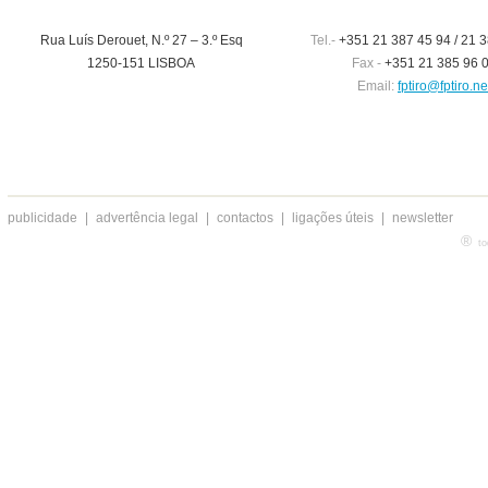
Rua Luís Derouet, N.º 27 – 3.º Esq
Tel.-
+351 21 387 45 94 / 21 3
1250-151 LISBOA
Fax -
+351 21 385 96 
Email:
fptiro@fptiro.ne
publicidade
|
advertência legal
|
contactos
|
ligações úteis
|
newsletter
®
to