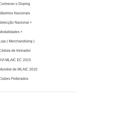
Conhecer o Doping
Máximos Nacionais
Selecção Nacional +
Modalidades +
Loja ( Merchandising )
Cédula de treinador
XVI MLAIC EC 2015
Mundial de MLAIC 2010
Clubes Federados