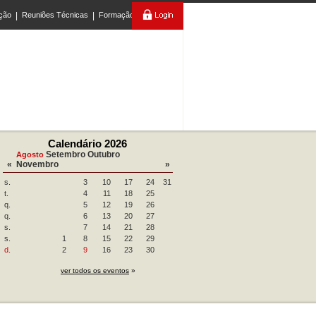
ção
|
Reuniões Técnicas
|
Formação
Calendário 2026
Setembro
Outubro
Agosto
«
Novembro
»
s.
3
10
17
24
31
t.
4
11
18
25
q.
5
12
19
26
q.
6
13
20
27
s.
7
14
21
28
s.
1
8
15
22
29
d.
2
9
16
23
30
ver todos os eventos
»