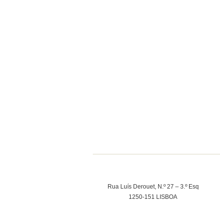
Rua Luís Derouet, N.º 27 – 3.º Esq
1250-151 LISBOA