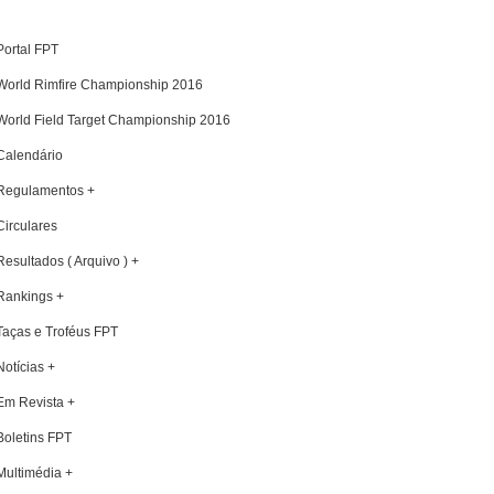
Portal FPT
World Rimfire Championship 2016
World Field Target Championship 2016
Calendário
Regulamentos +
Circulares
Resultados ( Arquivo ) +
Rankings +
Taças e Troféus FPT
Notícias +
Em Revista +
Boletins FPT
Multimédia +