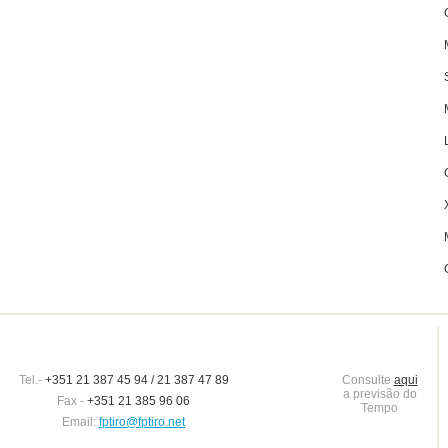
Tel.-
+351 21 387 45 94 / 21 387 47 89
Consulte
aqui
a previsão do
Fax -
+351 21 385 96 06
Tempo
Email:
fptiro@fptiro.net