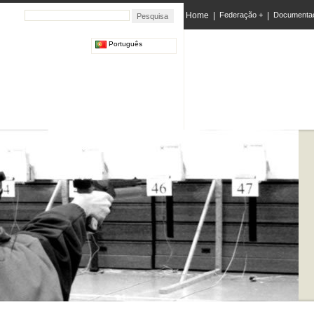
Home
|
Federação +
|
Documenta
Português