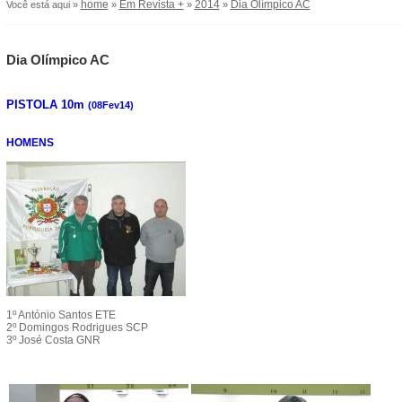
home
Em Revista +
2014
Dia Olímpico AC
Você está aqui »
»
»
»
Dia Olímpico AC
PISTOLA 10m
(08Fev14)
HOMENS
1º António Santos ETE
2º Domingos Rodrigues SCP
3º José Costa GNR