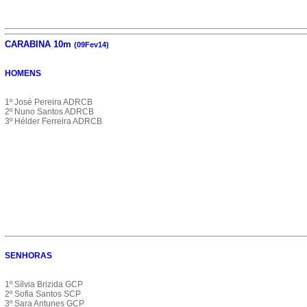
CARABINA 10m
(09Fev14)
HOMENS
1º José Pereira ADRCB
2º Nuno Santos ADRCB
3º Hélder Ferreira ADRCB
SENHORAS
1º Sílvia Brizida GCP
2º Sofia Santos SCP
3º Sara Antunes GCP