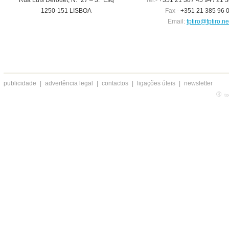
Rua Luís Derouet, N.º 27 – 3.º Esq
Tel.-
+351 21 387 45 94 / 21 3
1250-151 LISBOA
Fax -
+351 21 385 96 
Email:
fptiro@fptiro.ne
publicidade
|
advertência legal
|
contactos
|
ligações úteis
|
newsletter
®
to