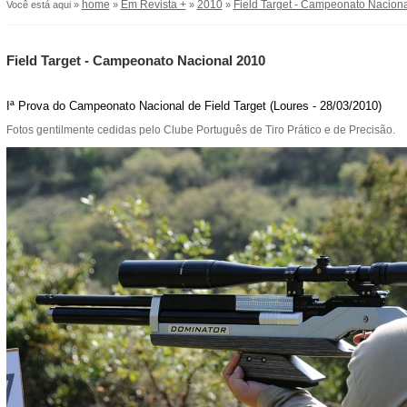
home
Em Revista +
2010
Field Target - Campeonato Nacion
Você está aqui »
»
»
»
Field Target - Campeonato Nacional 2010
Iª Prova do Campeonato Nacional de Field Target (Loures - 28/03/2010)
Fotos gentilmente cedidas pelo Clube Português de Tiro Prático e de Precisão.