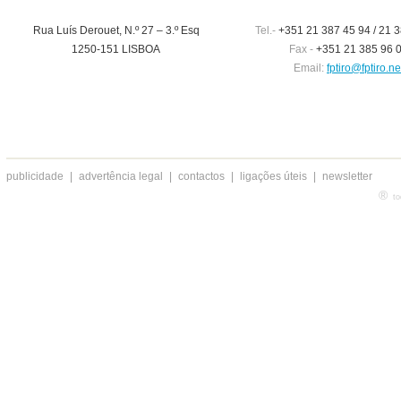
Rua Luís Derouet, N.º 27 – 3.º Esq
Tel.-
+351 21 387 45 94 / 21 3
1250-151 LISBOA
Fax -
+351 21 385 96 
Email:
fptiro@fptiro.ne
publicidade
|
advertência legal
|
contactos
|
ligações úteis
|
newsletter
®
to