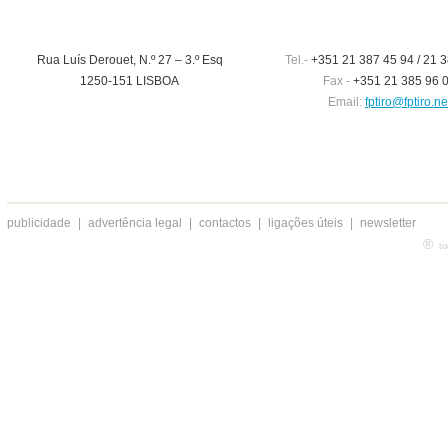
Rua Luís Derouet, N.º 27 – 3.º Esq
Tel.-
+351 21 387 45 94 / 21 3
1250-151 LISBOA
Fax -
+351 21 385 96 
Email:
fptiro@fptiro.ne
publicidade
|
advertência legal
|
contactos
|
ligações úteis
|
newsletter
®
to