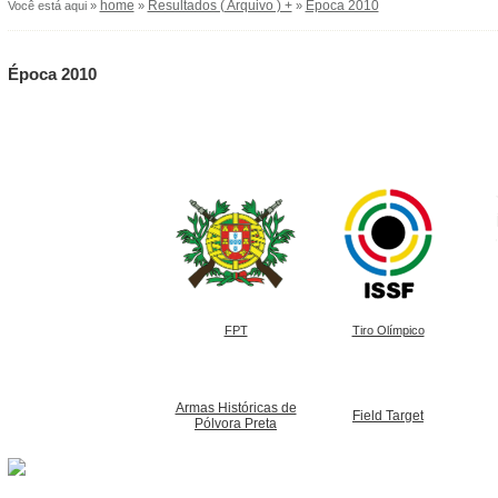
home
Resultados ( Arquivo ) +
Época 2010
Você está aqui »
»
»
Época 2010
FPT
Tiro Olímpico
Armas Históricas de
Field Target
Pólvora Preta