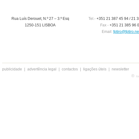
Rua Luís Derouet, N.º 27 – 3.º Esq
Tel.-
+351 21 387 45 94 / 21 3
1250-151 LISBOA
Fax -
+351 21 385 96 
Email:
fptiro@fptiro.ne
publicidade
|
advertência legal
|
contactos
|
ligações úteis
|
newsletter
®
to