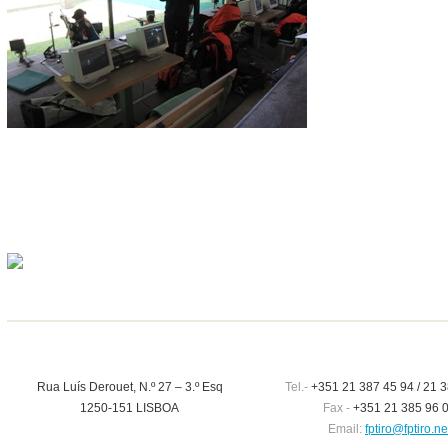
Rua Luís Derouet, N.º 27 – 3.º Esq
Tel.-
+351 21 387 45 94 / 21 3
1250-151 LISBOA
Fax -
+351 21 385 96 
Email:
fptiro@fptiro.ne