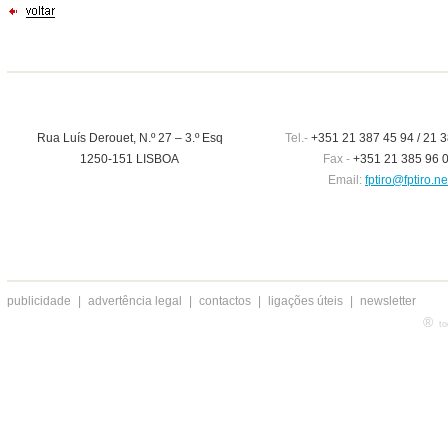
Rua Luís Derouet, N.º 27 – 3.º Esq
Tel.-
+351 21 387 45 94 / 21 3
1250-151 LISBOA
Fax -
+351 21 385 96 
Email:
fptiro@fptiro.ne
publicidade
|
advertência legal
|
contactos
|
ligações úteis
|
newsletter
®
to