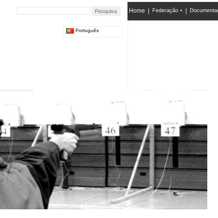
Home
|
Federação +
|
Documenta
Português