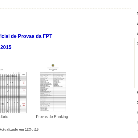
 Provas da FPT
5
as de Ranking
 12Out15