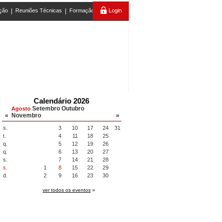
ção
|
Reuniões Técnicas
|
Formação
Calendário 2026
Setembro
Outubro
Agosto
«
Novembro
»
s.
3
10
17
24
31
t.
4
11
18
25
q.
5
12
19
26
q.
6
13
20
27
s.
7
14
21
28
s.
1
8
15
22
29
d.
2
9
16
23
30
ver todos os eventos
»