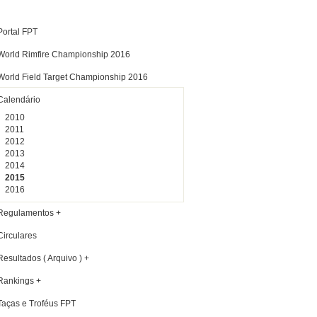
Portal FPT
World Rimfire Championship 2016
World Field Target Championship 2016
Calendário
2010
2011
2012
2013
2014
2015
2016
Regulamentos +
Circulares
Resultados ( Arquivo ) +
Rankings +
Taças e Troféus FPT