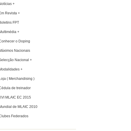
Notícias +
Em Revista +
Boletins FPT
Multimédia +
Conhecer o Doping
Máximos Nacionais
Selecção Nacional +
Modalidades +
Loja ( Merchandising )
Cédula de treinador
XVI MLAIC EC 2015
Mundial de MLAIC 2010
Clubes Federados