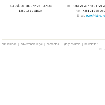
Rua Luís Derouet, N.º 27 – 3.º Esq
Tel.-
+351 21 387 45 94 / 21 3
1250-151 LISBOA
Fax -
+351 21 385 96 
Email:
fptiro@fptiro.ne
publicidade
|
advertência legal
|
contactos
|
ligações úteis
|
newsletter
®
to