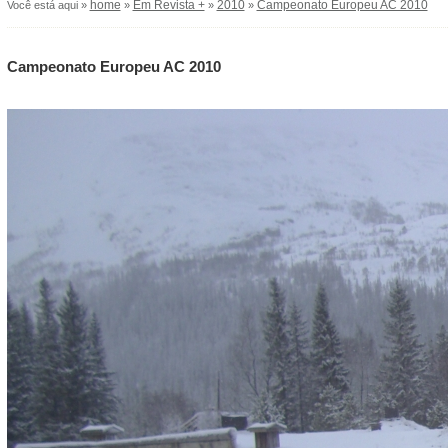
home
Em Revista +
2010
Campeonato Europeu AC 2010
Você está aqui »
»
»
»
Campeonato Europeu AC 2010