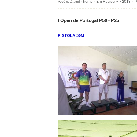
home
Em Revista +
2013
I
Você está aqui »
»
»
»
I Open de Portugal P50 - P25
PISTOLA 50M