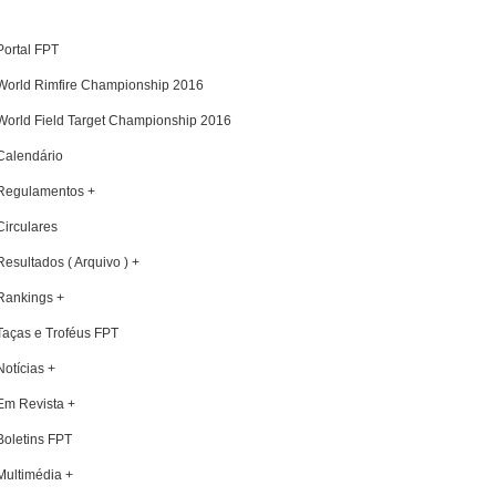
Portal FPT
World Rimfire Championship 2016
World Field Target Championship 2016
Calendário
Regulamentos +
Circulares
Resultados ( Arquivo ) +
Rankings +
Taças e Troféus FPT
Notícias +
Em Revista +
Boletins FPT
Multimédia +