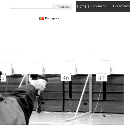
Home
|
Federação +
|
Documenta
Português