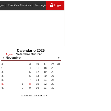
ção
|
Reuniões Técnicas
|
Formação
Calendário 2026
Setembro
Outubro
Agosto
«
Novembro
»
s.
3
10
17
24
31
t.
4
11
18
25
q.
5
12
19
26
q.
6
13
20
27
s.
7
14
21
28
s.
1
8
15
22
29
d.
2
9
16
23
30
ver todos os eventos
»