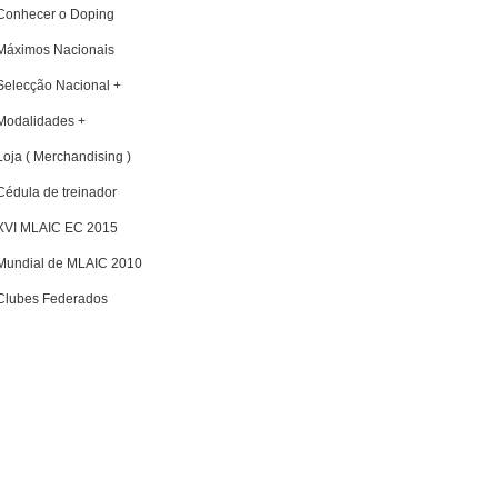
Conhecer o Doping
Máximos Nacionais
Selecção Nacional +
Modalidades +
Loja ( Merchandising )
Cédula de treinador
XVI MLAIC EC 2015
Mundial de MLAIC 2010
Clubes Federados