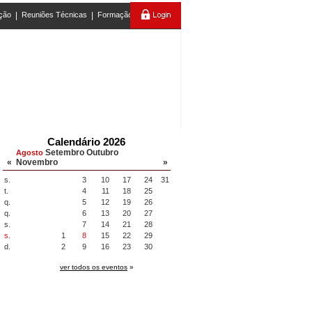
ção
|
Reuniões Técnicas
|
Formação
Calendário 2026
Setembro
Outubro
Agosto
«
Novembro
»
s.
3
10
17
24
31
t.
4
11
18
25
q.
5
12
19
26
q.
6
13
20
27
s.
7
14
21
28
s.
1
8
15
22
29
d.
2
9
16
23
30
ver todos os eventos
»