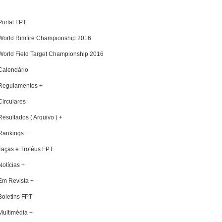
Portal FPT
World Rimfire Championship 2016
World Field Target Championship 2016
Calendário
Regulamentos +
Circulares
Resultados ( Arquivo ) +
Rankings +
Taças e Troféus FPT
Notícias +
Em Revista +
Boletins FPT
Multimédia +