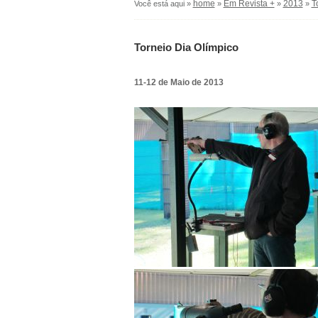
home
Em Revista +
2013
T
Você está aqui »
»
»
»
Torneio Dia Olímpico
11-12 de Maio de 2013