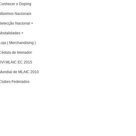
Conhecer o Doping
Máximos Nacionais
Selecção Nacional +
Modalidades +
Loja ( Merchandising )
Cédula de treinador
XVI MLAIC EC 2015
Mundial de MLAIC 2010
Clubes Federados