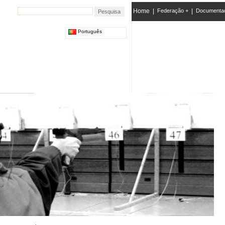
Home
|
Federação +
|
Documenta
Português