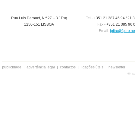
Rua Luís Derouet, N.º 27 – 3.º Esq
Tel.-
+351 21 387 45 94 / 21 3
1250-151 LISBOA
Fax -
+351 21 385 96 
Email:
fptiro@fptiro.ne
publicidade
|
advertência legal
|
contactos
|
ligações úteis
|
newsletter
®
to