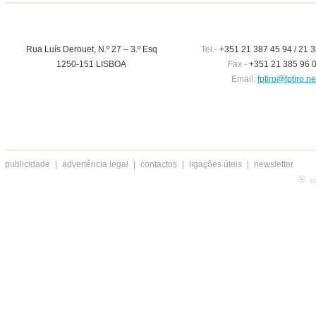
Rua Luís Derouet, N.º 27 – 3.º Esq
Tel.-
+351 21 387 45 94 / 21 3
1250-151 LISBOA
Fax -
+351 21 385 96 
Email:
fptiro@fptiro.ne
publicidade
|
advertência legal
|
contactos
|
ligações úteis
|
newsletter
®
to