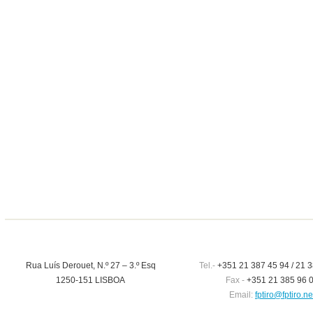
Rua Luís Derouet, N.º 27 – 3.º Esq
Tel.-
+351 21 387 45 94 / 21 3
1250-151 LISBOA
Fax -
+351 21 385 96 
Email:
fptiro@fptiro.ne