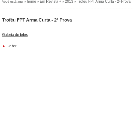
home
Em Revista +
2013
Troféu FPT Arma Curta - 2ª Prova
Você está aqui »
»
»
»
Troféu FPT Arma Curta - 2ª Prova
Galeria de fotos