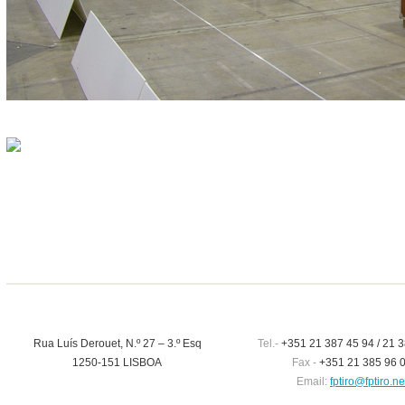
Rua Luís Derouet, N.º 27 – 3.º Esq
Tel.-
+351 21 387 45 94 / 21 3
1250-151 LISBOA
Fax -
+351 21 385 96 
Email:
fptiro@fptiro.ne