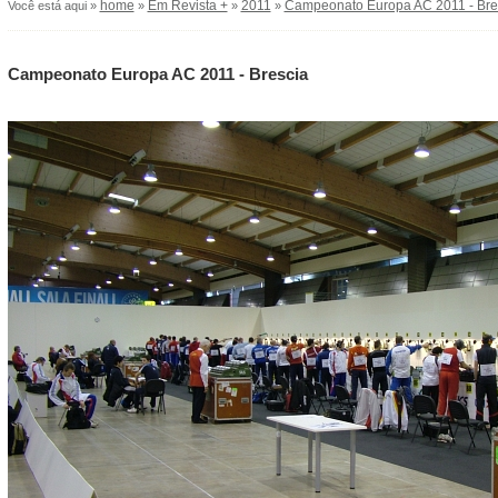
home
Em Revista +
2011
Campeonato Europa AC 2011 - Bre
Você está aqui »
»
»
»
Campeonato Europa AC 2011 - Brescia