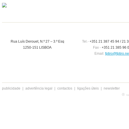
Rua Luís Derouet, N.º 27 – 3.º Esq
Tel.-
+351 21 387 45 94 / 21 3
1250-151 LISBOA
Fax -
+351 21 385 96 
Email:
fptiro@fptiro.ne
publicidade
|
advertência legal
|
contactos
|
ligações úteis
|
newsletter
®
to