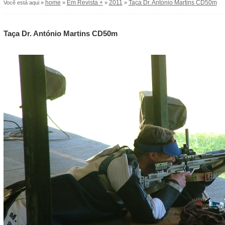
home
Em Revista +
2011
Taça Dr. António Martins CD50m
Você está aqui »
»
»
»
Taça Dr. António Martins CD50m