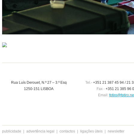
Rua Luís Derouet, N.º 27 – 3.º Esq
Tel.-
+351 21 387 45 94 / 21 3
1250-151 LISBOA
Fax -
+351 21 385 96 
Email:
fptiro@fptiro.ne
publicidade
|
advertência legal
|
contactos
|
ligações úteis
|
newsletter