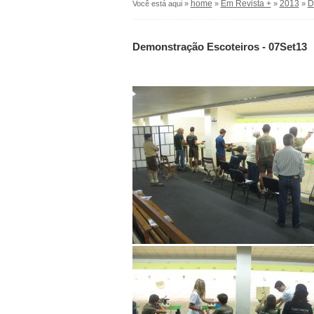
home
Em Revista +
2013
D
Você está aqui »
»
»
»
Demonstração Escoteiros - 07Set13