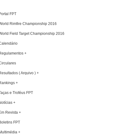
Portal FPT
World Rimfire Championship 2016
World Field Target Championship 2016
Calendário
Regulamentos +
Circulares
Resultados ( Arquivo ) +
Rankings +
Taças e Troféus FPT
Notícias +
Em Revista +
Boletins FPT
Multimédia +