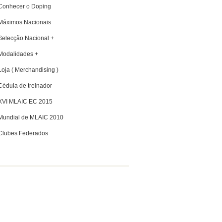
Conhecer o Doping
Máximos Nacionais
Selecção Nacional +
Modalidades +
Loja ( Merchandising )
Cédula de treinador
XVI MLAIC EC 2015
Mundial de MLAIC 2010
Clubes Federados