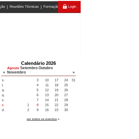
ção
|
Reuniões Técnicas
|
Formação
Calendário 2026
Setembro
Outubro
Agosto
«
Novembro
»
s.
3
10
17
24
31
t.
4
11
18
25
q.
5
12
19
26
q.
6
13
20
27
s.
7
14
21
28
s.
1
8
15
22
29
d.
2
9
16
23
30
ver todos os eventos
»