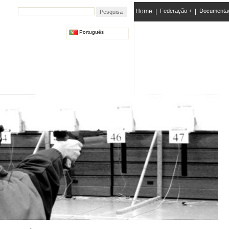
Home
|
Federação +
|
Documenta
Português