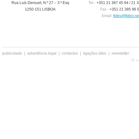
Rua Luís Derouet, N.º 27 – 3.º Esq
Tel.-
+351 21 387 45 94 / 21 3
1250-151 LISBOA
Fax -
+351 21 385 96 
Email:
fptiro@fptiro.ne
publicidade
|
advertência legal
|
contactos
|
ligações úteis
|
newsletter
®
to