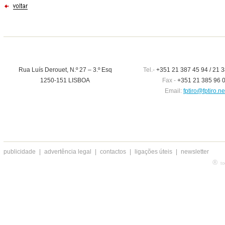
Rua Luís Derouet, N.º 27 – 3.º Esq
Tel.-
+351 21 387 45 94 / 21 3
1250-151 LISBOA
Fax -
+351 21 385 96 
Email:
fptiro@fptiro.ne
publicidade
|
advertência legal
|
contactos
|
ligações úteis
|
newsletter
®
to