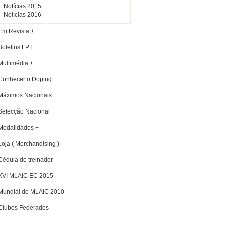
Notícias 2015
Notícias 2016
Em Revista +
Boletins FPT
Multimédia +
Conhecer o Doping
Máximos Nacionais
Selecção Nacional +
Modalidades +
Loja ( Merchandising )
Cédula de treinador
XVI MLAIC EC 2015
Mundial de MLAIC 2010
Clubes Federados