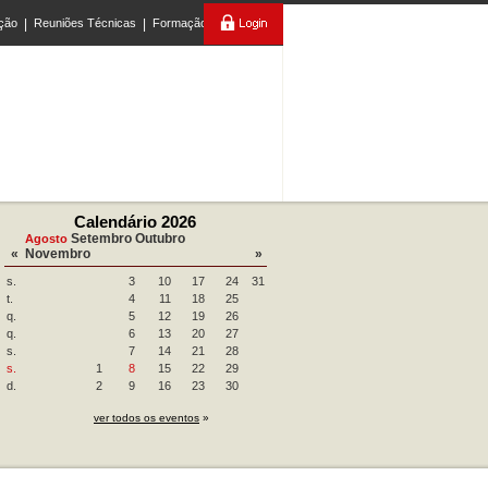
ção
|
Reuniões Técnicas
|
Formação
Calendário 2026
Setembro
Outubro
Agosto
«
Novembro
»
s.
3
10
17
24
31
t.
4
11
18
25
q.
5
12
19
26
q.
6
13
20
27
s.
7
14
21
28
s.
1
8
15
22
29
d.
2
9
16
23
30
ver todos os eventos
»