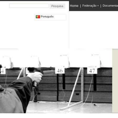
Home
|
Federação +
|
Documenta
Português