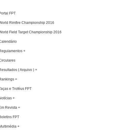
Portal FPT
World Rimfire Championship 2016
World Field Target Championship 2016
Calendário
Regulamentos +
Circulares
Resultados ( Arquivo ) +
Rankings +
Taças e Troféus FPT
Notícias +
Em Revista +
Boletins FPT
Multimédia +