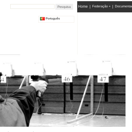
Home
|
Federação +
|
Documenta
Português