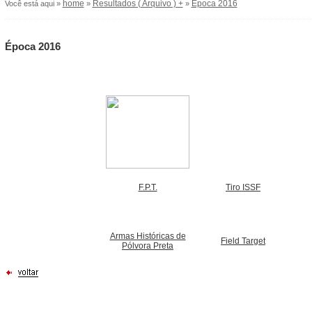
home
Resultados ( Arquivo ) +
Época 2016
Você está aqui »
»
»
Época 2016
F.P.T.
Tiro ISSF
Armas Históricas de
Field Target
Pólvora Preta