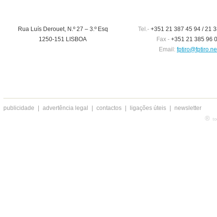
Rua Luís Derouet, N.º 27 – 3.º Esq
Tel.-
+351 21 387 45 94 / 21 3
1250-151 LISBOA
Fax -
+351 21 385 96 
Email:
fptiro@fptiro.ne
publicidade
|
advertência legal
|
contactos
|
ligações úteis
|
newsletter
®
to