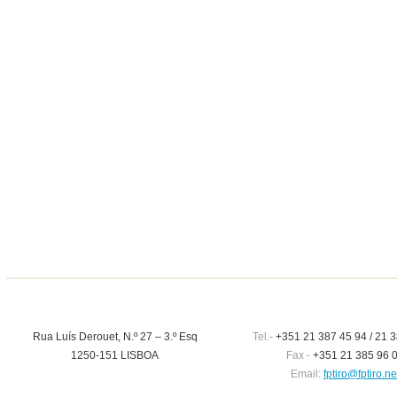
Rua Luís Derouet, N.º 27 – 3.º Esq
Tel.-
+351 21 387 45 94 / 21 3
1250-151 LISBOA
Fax -
+351 21 385 96 
Email:
fptiro@fptiro.ne