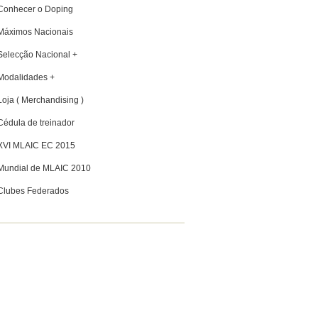
Conhecer o Doping
Máximos Nacionais
Selecção Nacional +
Modalidades +
Loja ( Merchandising )
Cédula de treinador
XVI MLAIC EC 2015
Mundial de MLAIC 2010
Clubes Federados