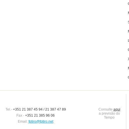
Tel.-
+351 21 387 45 94 / 21 387 47 89
Consulte
aqui
a previsão do
Fax -
+351 21 385 96 06
Tempo
Email:
fptiro@fptiro.net