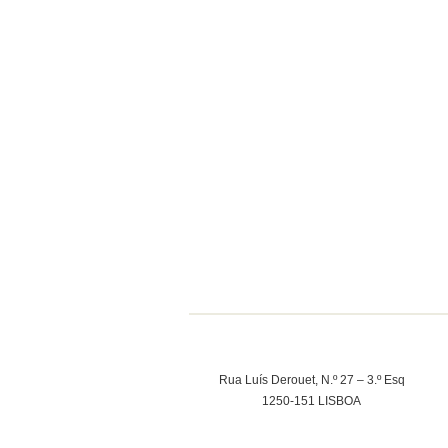
Rua Luís Derouet, N.º 27 – 3.º Esq
1250-151 LISBOA