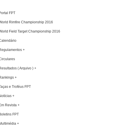
Portal FPT
World Rimfire Championship 2016
World Field Target Championship 2016
Calendário
Regulamentos +
Circulares
Resultados ( Arquivo ) +
Rankings +
Taças e Troféus FPT
Notícias +
Em Revista +
Boletins FPT
Multimédia +