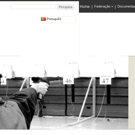
Home
|
Federação +
|
Documenta
Português