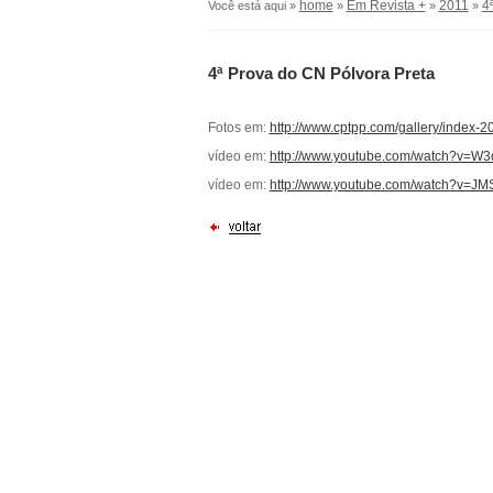
home
Em Revista +
2011
4
Você está aqui »
»
»
»
4ª Prova do CN Pólvora Preta
Fotos em:
http://www.cptpp.com/gallery/index-2
vídeo em:
http://www.youtube.com/watch?v=W
vídeo em:
http://www.youtube.com/watch?v=J