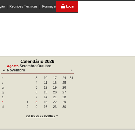
ção
|
Reuniões Técnicas
|
Formação
Calendário 2026
Setembro
Outubro
Agosto
«
Novembro
»
s.
3
10
17
24
31
t.
4
11
18
25
q.
5
12
19
26
q.
6
13
20
27
s.
7
14
21
28
s.
1
8
15
22
29
d.
2
9
16
23
30
ver todos os eventos
»