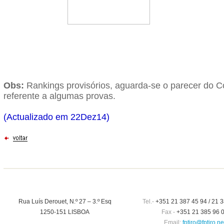
Obs:
Rankings provisórios, aguarda-se o parecer do C
referente a algumas provas.
(Actualizado em 22Dez14)
Rua Luís Derouet, N.º 27 – 3.º Esq
Tel.-
+351 21 387 45 94 / 21 3
1250-151 LISBOA
Fax -
+351 21 385 96 
Email:
fptiro@fptiro.ne