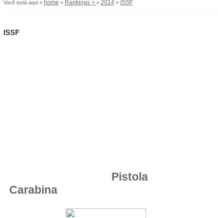
home
Rankings +
2014
ISSF
Você está aqui »
»
»
»
ISSF
RANKI
Pisto
Carabina