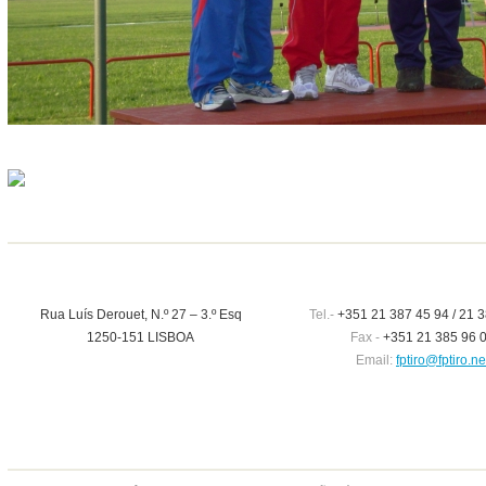
Rua Luís Derouet, N.º 27 – 3.º Esq
Tel.-
+351 21 387 45 94 / 21 3
1250-151 LISBOA
Fax -
+351 21 385 96 
Email:
fptiro@fptiro.ne