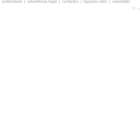
publicidade
|
advertência legal
|
contactos
|
ligações úteis
|
newsletter
®
to