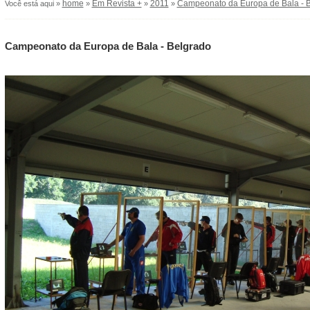
home
Em Revista +
2011
Campeonato da Europa de Bala - 
Você está aqui »
»
»
»
Campeonato da Europa de Bala - Belgrado