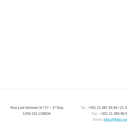
Rua Luís Derouet, N.º 27 – 3.º Esq
Tel.-
+351 21 387 45 94 / 21 3
1250-151 LISBOA
Fax -
+351 21 385 96 
Email:
fptiro@fptiro.ne