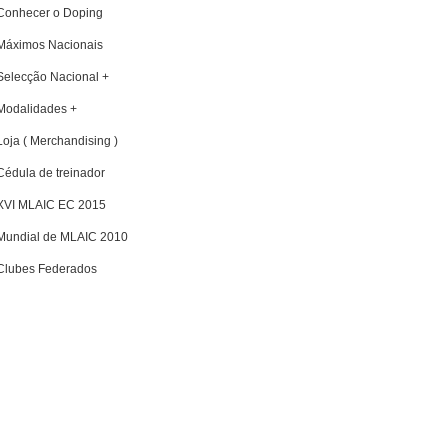
Conhecer o Doping
Máximos Nacionais
Selecção Nacional +
Modalidades +
Loja ( Merchandising )
Cédula de treinador
XVI MLAIC EC 2015
Mundial de MLAIC 2010
Clubes Federados