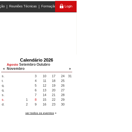
ção
|
Reuniões Técnicas
|
Formação
Calendário 2026
Setembro
Outubro
Agosto
«
Novembro
»
s.
3
10
17
24
31
t.
4
11
18
25
q.
5
12
19
26
q.
6
13
20
27
s.
7
14
21
28
s.
1
8
15
22
29
d.
2
9
16
23
30
ver todos os eventos
»