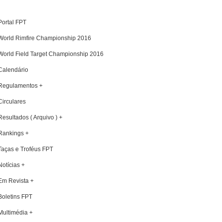
Portal FPT
World Rimfire Championship 2016
World Field Target Championship 2016
Calendário
Regulamentos +
Circulares
Resultados ( Arquivo ) +
Rankings +
Taças e Troféus FPT
Notícias +
Em Revista +
Boletins FPT
Multimédia +