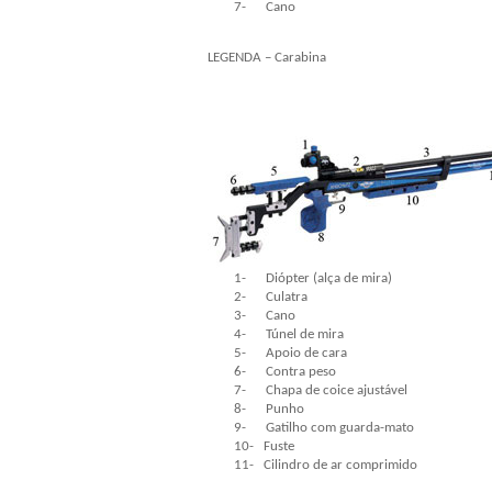
7-
Cano
LEGENDA – Carabina
1-
Diópter (alça de mira)
2-
Culatra
3-
Cano
4-
Túnel de mira
5-
Apoio de cara
6-
Contra peso
7-
Chapa de coice ajustável
8-
Punho
9-
Gatilho com guarda-mato
10-
Fuste
11-
Cilindro de ar comprimido