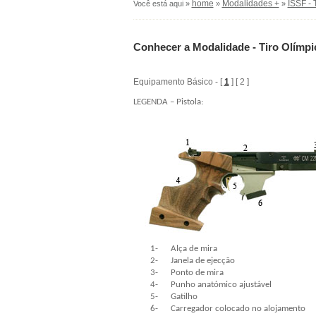
home
Modalidades +
ISSF - 
Você está aqui »
»
»
Conhecer a Modalidade - Tiro Olímpic
Equipamento Básico - [
1
] [ 2 ]
LEGENDA – Pistola:
1-
Alça de mira
2-
Janela de ejecção
3-
Ponto de mira
4-
Punho anatómico ajustável
5-
Gatilho
6-
Carregador colocado no alojamento