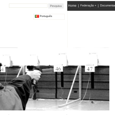
Home
|
Federação +
|
Documenta
Português