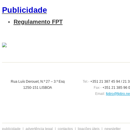
Publicidade
Regulamento FPT
Rua Luís Derouet, N.º 27 – 3.º Esq
Tel.-
+351 21 387 45 94 / 21 3
1250-151 LISBOA
Fax -
+351 21 385 96 
Email:
fptiro@fptiro.ne
publicidade
|
advertência legal
|
contactos
|
ligações úteis
|
newsletter