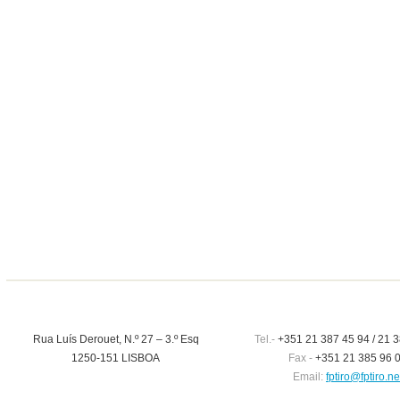
Rua Luís Derouet, N.º 27 – 3.º Esq
Tel.-
+351 21 387 45 94 / 21 3
1250-151 LISBOA
Fax -
+351 21 385 96 
Email:
fptiro@fptiro.ne