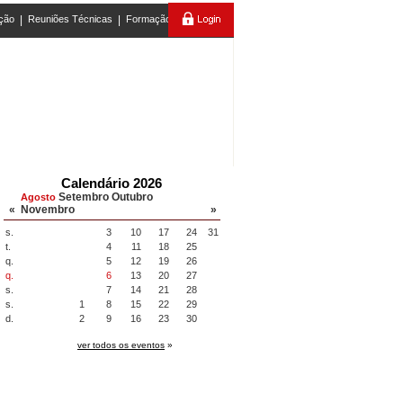
ção
|
Reuniões Técnicas
|
Formação
Calendário 2026
Setembro
Outubro
Agosto
«
Novembro
»
s.
3
10
17
24
31
t.
4
11
18
25
q.
5
12
19
26
q.
6
13
20
27
s.
7
14
21
28
s.
1
8
15
22
29
d.
2
9
16
23
30
ver todos os eventos
»