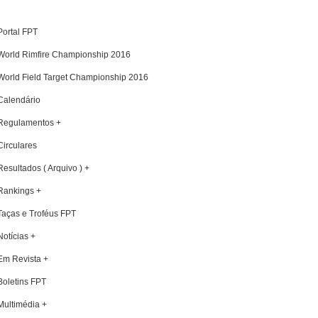
Portal FPT
World Rimfire Championship 2016
World Field Target Championship 2016
Calendário
Regulamentos +
Circulares
Resultados ( Arquivo ) +
Rankings +
Taças e Troféus FPT
Notícias +
Em Revista +
Boletins FPT
Multimédia +