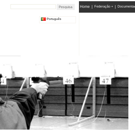
Home
|
Federação +
|
Documenta
Português