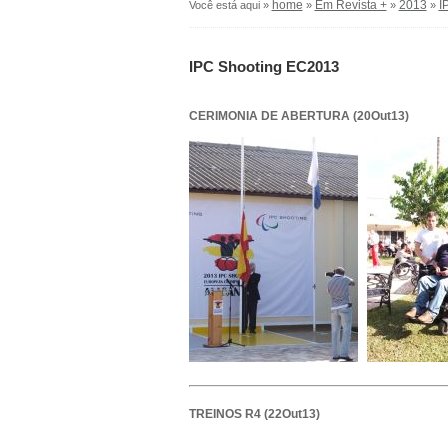
home
Em Revista +
2013
I
Você está aqui »
»
»
»
IPC Shooting EC2013
CERIMONIA DE ABERTURA (20Out13)
TREINOS R4 (22Out13)