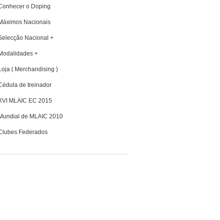
Conhecer o Doping
Máximos Nacionais
Selecção Nacional +
Modalidades +
Loja ( Merchandising )
Cédula de treinador
XVI MLAIC EC 2015
Mundial de MLAIC 2010
Clubes Federados