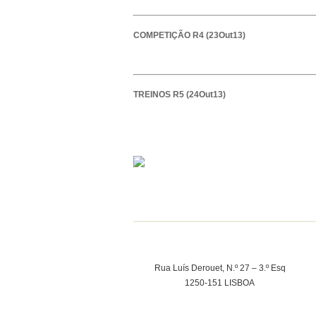
COMPETIÇÃO R4 (23Out13)
TREINOS R5 (24Out13)
Rua Luís Derouet, N.º 27 – 3.º Esq
1250-151 LISBOA