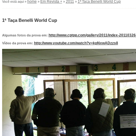
home
Em Revista +
2011
1ª Taça Benelli World Cup
Você está aqui »
»
»
»
1ª Taça Benelli World Cup
http://www.cptpp.com/gallery/2011/index-20110326-
Algumas fotos da prova em:
http://www.youtube.com/watch?v=kpNxwADzzs8
Vídeo da prova em: