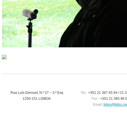
Rua Luís Derouet, N.º 27 – 3.º Esq
Tel.-
+351 21 387 45 94 / 21 3
1250-151 LISBOA
Fax -
+351 21 385 96 
Email:
fptiro@fptiro.ne