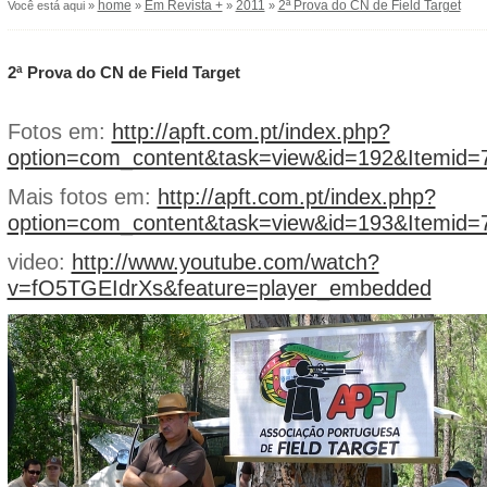
home
Em Revista +
2011
2ª Prova do CN de Field Target
Você está aqui »
»
»
»
2ª Prova do CN de Field Target
Fotos em:
http://apft.com.pt/index.php?
option=com_content&task=view&id=192&Itemid=
Mais fotos em:
http://apft.com.pt/index.php?
option=com_content&task=view&id=193&Itemid=
video:
http://www.youtube.com/watch?
v=fO5TGEIdrXs&feature=player_embedded