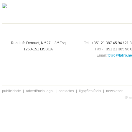
Rua Luís Derouet, N.º 27 – 3.º Esq
Tel.-
+351 21 387 45 94 / 21 3
1250-151 LISBOA
Fax -
+351 21 385 96 
Email:
fptiro@fptiro.ne
publicidade
|
advertência legal
|
contactos
|
ligações úteis
|
newsletter
®
to