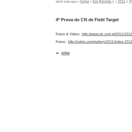
home
Em Revista +
2011
4
Você está aqui »
»
»
»
4ª Prova do CN de Field Target
Fotos & Video:
http://www.ctc.com.pt/2011/2
Fotos:
http://cptpp.com/gallery/2011/index-2011