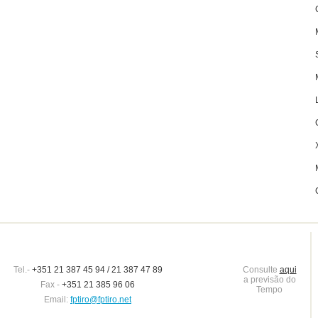
Tel.-
+351 21 387 45 94 / 21 387 47 89
Consulte
aqui
a previsão do
Fax -
+351 21 385 96 06
Tempo
Email:
fptiro@fptiro.net