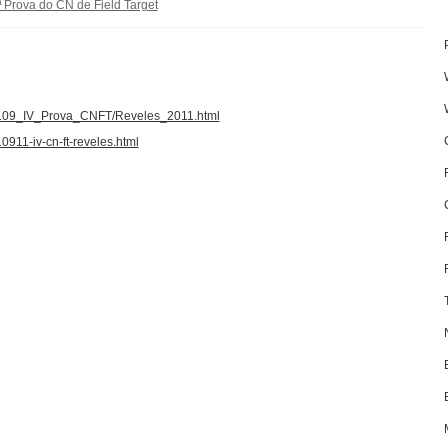
ª Prova do CN de Field Target
01109_IV_Prova_CNFT/Reveles_2011.html
0911-iv-cn-ft-reveles.html