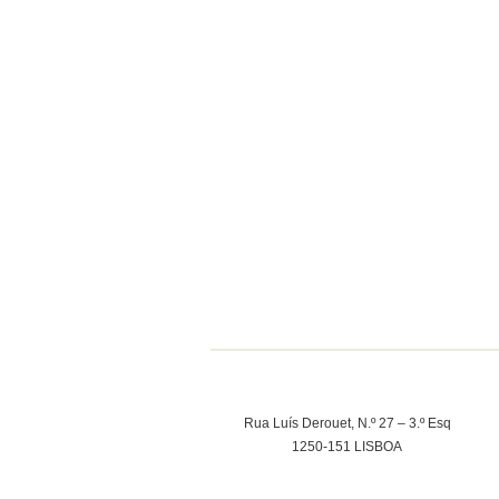
Rua Luís Derouet, N.º 27 – 3.º Esq
1250-151 LISBOA