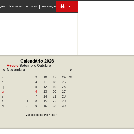
ção
|
Reuniões Técnicas
|
Formação
Calendário 2026
Setembro
Outubro
Agosto
«
Novembro
»
s.
3
10
17
24
31
t.
4
11
18
25
q.
5
12
19
26
q.
6
13
20
27
s.
7
14
21
28
s.
1
8
15
22
29
d.
2
9
16
23
30
ver todos os eventos
»