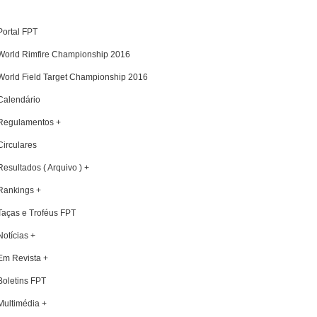
Portal FPT
World Rimfire Championship 2016
World Field Target Championship 2016
Calendário
Regulamentos +
Circulares
Resultados ( Arquivo ) +
Rankings +
Taças e Troféus FPT
Notícias +
Em Revista +
Boletins FPT
Multimédia +