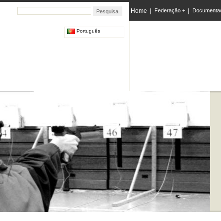
Home
|
Federação +
|
Documenta
Português