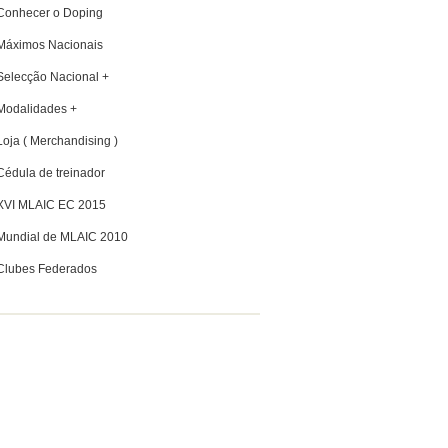
Conhecer o Doping
Máximos Nacionais
Selecção Nacional +
Modalidades +
Loja ( Merchandising )
Cédula de treinador
XVI MLAIC EC 2015
Mundial de MLAIC 2010
Clubes Federados