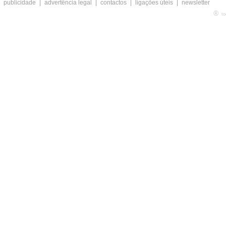
publicidade
|
advertência legal
|
contactos
|
ligações úteis
|
newsletter
®
to