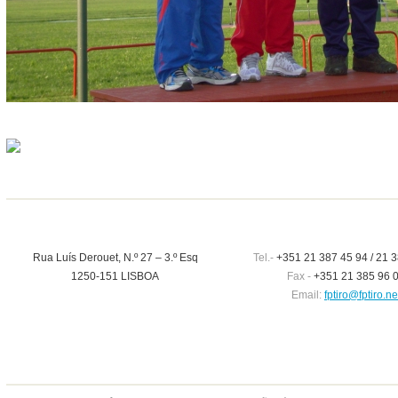
Rua Luís Derouet, N.º 27 – 3.º Esq
Tel.-
+351 21 387 45 94 / 21 3
1250-151 LISBOA
Fax -
+351 21 385 96 
Email:
fptiro@fptiro.ne