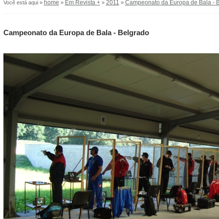
home
Em Revista +
2011
Campeonato da Europa de Bala - 
Você está aqui »
»
»
»
Campeonato da Europa de Bala - Belgrado