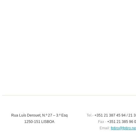
Rua Luís Derouet, N.º 27 – 3.º Esq
Tel.-
+351 21 387 45 94 / 21 3
1250-151 LISBOA
Fax -
+351 21 385 96 
Email:
fptiro@fptiro.ne