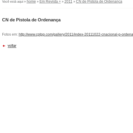
home
Em Revista +
2011
CN de Pistola de Ordenança
Você está aqui »
»
»
»
CN de Pistola de Ordenança
Fotos em:
http://www.cptpp.com/gallery/2011/index-20111022-cnacional-p-ordenan