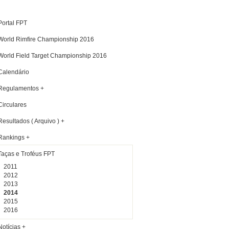
Portal FPT
World Rimfire Championship 2016
World Field Target Championship 2016
Calendário
Regulamentos +
Circulares
Resultados ( Arquivo ) +
Rankings +
Taças e Troféus FPT
2011
2012
2013
2014
2015
2016
Notícias +