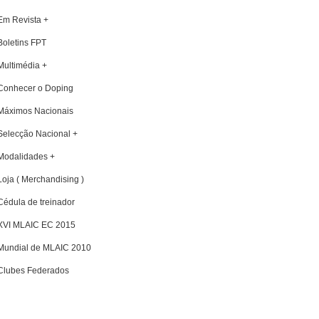
Em Revista +
Boletins FPT
Multimédia +
Conhecer o Doping
Máximos Nacionais
Selecção Nacional +
Modalidades +
Loja ( Merchandising )
Cédula de treinador
XVI MLAIC EC 2015
Mundial de MLAIC 2010
Clubes Federados