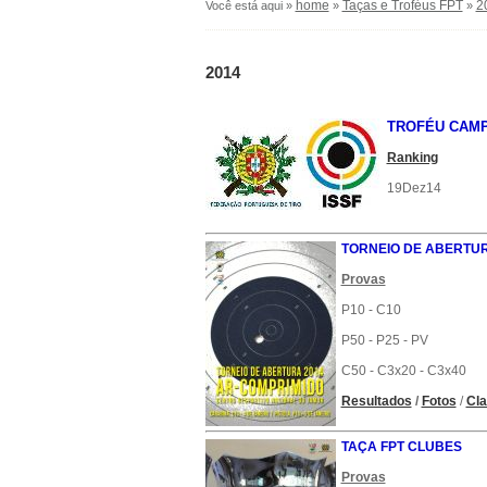
home
Taças e Troféus FPT
2
Você está aqui »
»
»
2014
TROFÉU CAM
Ranking
19Dez14
TORNEIO DE ABERTUR
Provas
P10 - C10
P50 - P25 - PV
C50 - C3x20 - C3x40
Resultados
/
Fotos
/
Cla
TAÇA FPT CLUBES
Provas