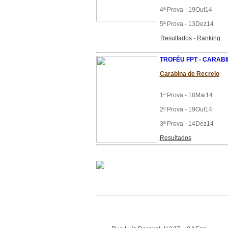
4ª Prova - 19Out14
5ª Prova - 13Dez14
Resultados
-
Ranking
TROFÉU FPT - CARAB
Carabina de Recreio
1ª Prova - 18Mai14
2ª Prova - 19Out14
3ª Prova - 14Dez14
Resultados