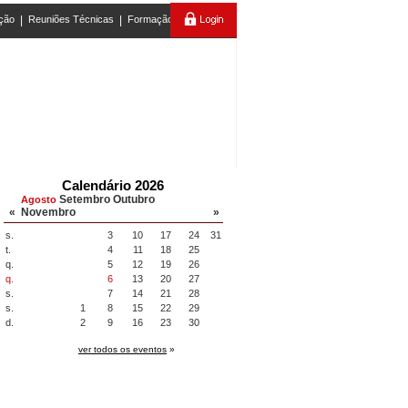
ção
|
Reuniões Técnicas
|
Formação
Calendário 2026
Setembro
Outubro
Agosto
«
Novembro
»
s.
3
10
17
24
31
t.
4
11
18
25
q.
5
12
19
26
q.
6
13
20
27
s.
7
14
21
28
s.
1
8
15
22
29
d.
2
9
16
23
30
ver todos os eventos
»