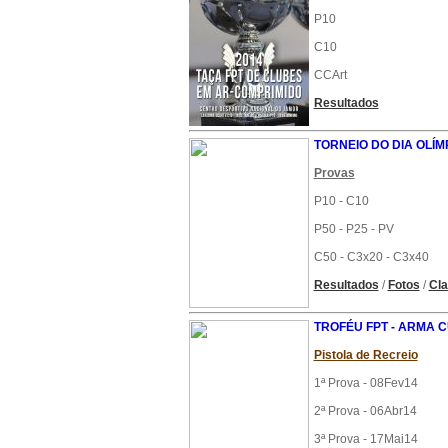
P10
C10
CCArt
Resultados
TORNEIO DO DIA OLÍM
Provas
P10 - C10
P50 - P25 - PV
C50 - C3x20 - C3x40
Resultados
/
Fotos
/
Cla
TROFÉU FPT - ARMA 
Pistola de Recreio
1ª Prova - 08Fev14
2ª Prova - 06Abr14
3ª Prova - 17Mai14