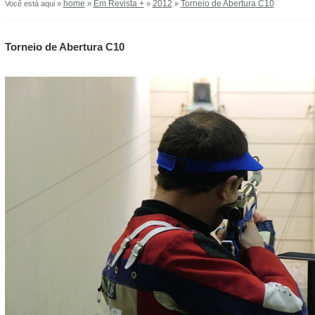
home
Em Revista +
2012
Torneio de Abertura C10
Você está aqui »
»
»
»
Torneio de Abertura C10