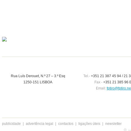
Rua Luís Derouet, N.º 27 – 3.º Esq
Tel.-
+351 21 387 45 94 / 21 3
1250-151 LISBOA
Fax -
+351 21 385 96 
Email:
fptiro@fptiro.ne
publicidade
|
advertência legal
|
contactos
|
ligações úteis
|
newsletter
®
to