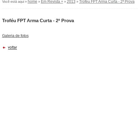
home
Em Revista +
2013
Troféu FPT Arma Curta - 2ª Prova
Você está aqui »
»
»
»
Troféu FPT Arma Curta - 2ª Prova
Galeria de fotos