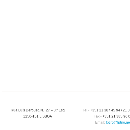
Rua Luís Derouet, N.º 27 – 3.º Esq
Tel.-
+351 21 387 45 94 / 21 3
1250-151 LISBOA
Fax -
+351 21 385 96 
Email:
fptiro@fptiro.ne