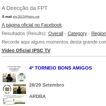
A Direcção da FPT
E-mail
ehc2013@fptiro.net
A página oficial no Facebook
Resultados (Results):
Overall
-
Category
-
Region
Recorde aqui alguns momentos desta grande com
Vídeo Oficial IPSC TV
4º TORNEIO BONS AMIGOS
28/29 Setembro
ARDBA