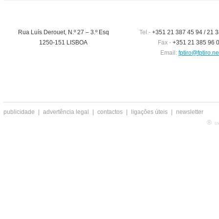
Rua Luís Derouet, N.º 27 – 3.º Esq
Tel.-
+351 21 387 45 94 / 21 3
1250-151 LISBOA
Fax -
+351 21 385 96 
Email:
fptiro@fptiro.ne
publicidade
|
advertência legal
|
contactos
|
ligações úteis
|
newsletter
®
to