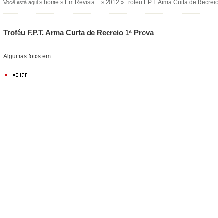
home
Em Revista +
2012
Troféu F.P.T. Arma Curta de Recrei
Você está aqui »
»
»
»
Troféu F.P.T. Arma Curta de Recreio 1ª Prova
Algumas fotos em