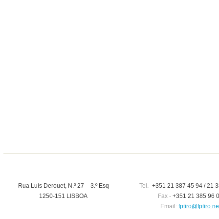
Rua Luís Derouet, N.º 27 – 3.º Esq
Tel.-
+351 21 387 45 94 / 21 3
1250-151 LISBOA
Fax -
+351 21 385 96 
Email:
fptiro@fptiro.ne