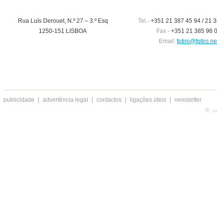
Rua Luís Derouet, N.º 27 – 3.º Esq
Tel.-
+351 21 387 45 94 / 21 3
1250-151 LISBOA
Fax -
+351 21 385 96 
Email:
fptiro@fptiro.ne
publicidade
|
advertência legal
|
contactos
|
ligações úteis
|
newsletter
®
to