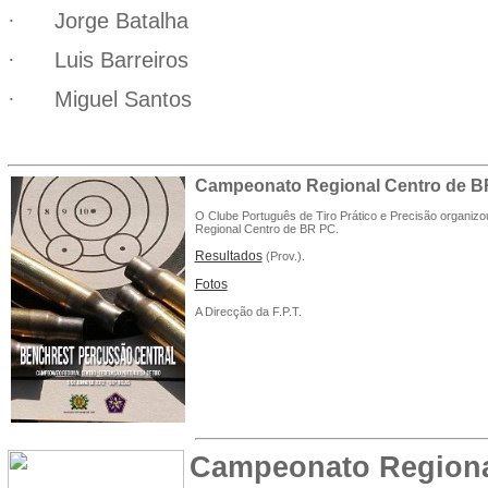
Jorge Batalha
·
Luis Barreiros
·
Miguel Santos
·
Campeonato Regional Centro de BR
O
Clube Português de Tiro Prático e Precisão organizo
Regional Centro de BR PC.
Resultados
(Prov.).
Fotos
A Direcção da F.P.T.
Campeonato Regiona