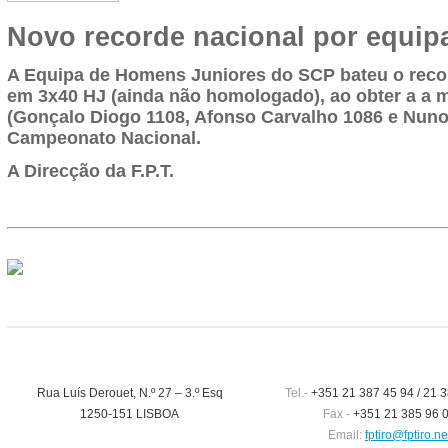
Novo recorde nacional por equip
A Equipa de Homens Juniores do SCP bateu o recor
em 3x40 HJ (ainda não homologado), ao obter a a 
(Gonçalo Diogo 1108, Afonso Carvalho 1086 e Nuno
Campeonato Nacional.
A Direcção da F.P.T.
Rua Luís Derouet, N.º 27 – 3.º Esq
Tel.-
+351 21 387 45 94 / 21 3
1250-151 LISBOA
Fax -
+351 21 385 96 
Email:
fptiro@fptiro.ne